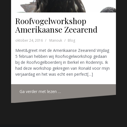
Roofvogelworkshop
Amerikaanse Zeearend
oktober 24, 2016
Manouk
Blog
Meet&greet met de Amerikaanse Zeearend Vrijdag
5 februari hebben wij Roofvogelworkshop gedaan
bij de Roofvogelboerderij in Berkel en Rodenrijs. Ik
had deze workshop gekregen van Ronald voor mijn
verjaardag en het was echt een perfect[…]
Ga verder met lezen …