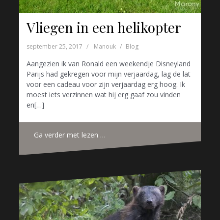
Vliegen in een helikopter
september 25, 2017
Manouk
Blog
Aangezien ik van Ronald een weekendje Disneyland
Parijs had gekregen voor mijn verjaardag, lag de lat
voor een cadeau voor zijn verjaardag erg hoog. Ik
moest iets verzinnen wat hij erg gaaf zou vinden
en[…]
Ga verder met lezen …