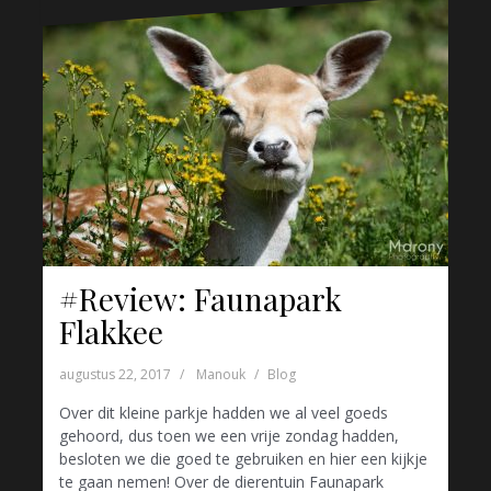
#Review: Faunapark
Flakkee
augustus 22, 2017
Manouk
Blog
Over dit kleine parkje hadden we al veel goeds
gehoord, dus toen we een vrije zondag hadden,
besloten we die goed te gebruiken en hier een kijkje
te gaan nemen! Over de dierentuin Faunapark