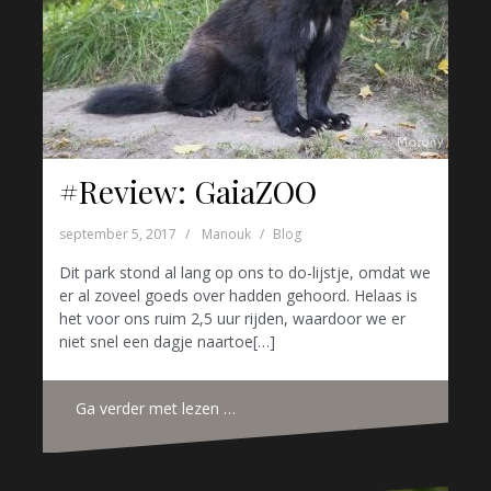
#Review: GaiaZOO
september 5, 2017
Manouk
Blog
Dit park stond al lang op ons to do-lijstje, omdat we
er al zoveel goeds over hadden gehoord. Helaas is
het voor ons ruim 2,5 uur rijden, waardoor we er
niet snel een dagje naartoe[…]
Ga verder met lezen …