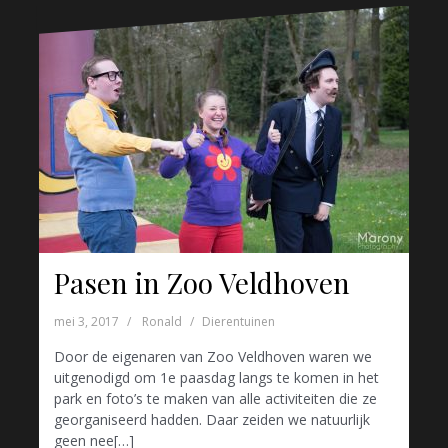
Pasen in Zoo Veldhoven
mei 3, 2017
Ronald
Dierentuinen
Door de eigenaren van Zoo Veldhoven waren we
uitgenodigd om 1e paasdag langs te komen in het
park en foto’s te maken van alle activiteiten die ze
georganiseerd hadden. Daar zeiden we natuurlijk
geen nee[…]