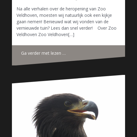
Na alle verhalen over de heropening van Zoo
Veldhoven, moesten wij natuurlijk ook een kijkje
gaan nemen! Benieuwd wat wij vonden van de
vernieuwde tuin? Lees dan snel verder! Over Zoo
Veldhoven Zoo Veldhoven[…]
Ga verder met lezen …