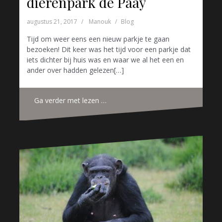
dierenpark de Paay
augustus 21, 2017
Manouk
Blog
Tijd om weer eens een nieuw parkje te gaan
bezoeken! Dit keer was het tijd voor een parkje dat
iets dichter bij huis was en waar we al het een en
ander over hadden gelezen[…]
Ga verder met lezen …