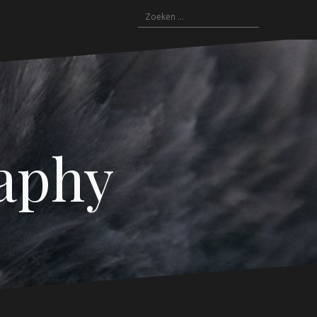
Zoeken
naar:
aphy