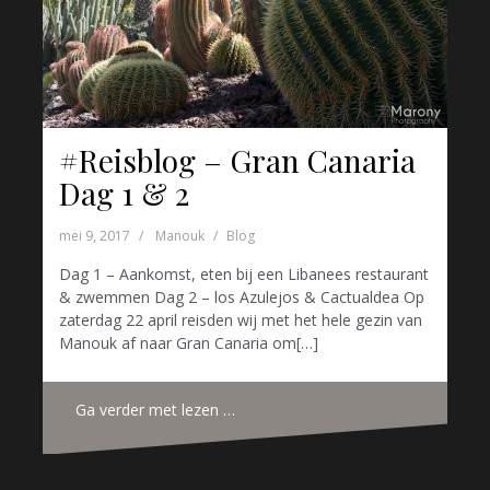
#Reisblog – Gran Canaria
Dag 1 & 2
mei 9, 2017
Manouk
Blog
Dag 1 – Aankomst, eten bij een Libanees restaurant
& zwemmen Dag 2 – los Azulejos & Cactualdea Op
zaterdag 22 april reisden wij met het hele gezin van
Manouk af naar Gran Canaria om[…]
Ga verder met lezen …