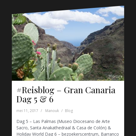
#Reisblog – Gran Canaria
Dag 5 & 6
mei 11, 2017
Manouk
Blog
Dag 5 – Las Palmas (Museo Diocesano de Arte
Sacro, Santa Anakathedraal & Casa de Colón) &
Holiday World Dag 6 – bezoekerscentrum, Barranco