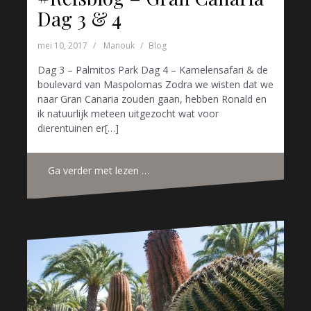
Dag 3 & 4
mei 10, 2017
Manouk
Blog
Dag 3 – Palmitos Park Dag 4 – Kamelensafari & de
boulevard van Maspolomas Zodra we wisten dat we
naar Gran Canaria zouden gaan, hebben Ronald en
ik natuurlijk meteen uitgezocht wat voor
dierentuinen er[…]
Ga verder met lezen …