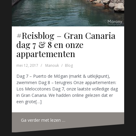
#Reisblog – Gran Canaria
dag 7 & 8 en onze
appartementen
mei 12, 2017
Manouk
Blog
Dag 7 – Puerto de Mógan (markt & uitkijkpunt),
zwemmen Dag 8 – terugreis Onze appartementen:
Los Melocotones Dag 7, onze laatste volledige dag
in Gran Canaria. We hadden online gelezen dat er
een grote[…]
Ga verder met lezen …