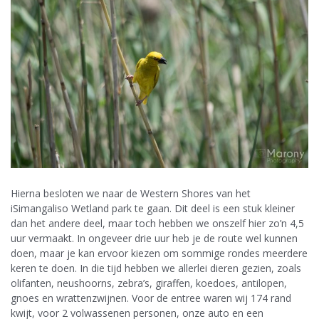
Hierna besloten we naar de Western Shores van het
iSimangaliso Wetland park te gaan. Dit deel is een stuk kleiner
dan het andere deel, maar toch hebben we onszelf hier zo’n 4,5
uur vermaakt. In ongeveer drie uur heb je de route wel kunnen
doen, maar je kan ervoor kiezen om sommige rondes meerdere
keren te doen. In die tijd hebben we allerlei dieren gezien, zoals
olifanten, neushoorns, zebra’s, giraffen, koedoes, antilopen,
gnoes en wrattenzwijnen. Voor de entree waren wij 174 rand
kwijt, voor 2 volwassenen personen, onze auto en een