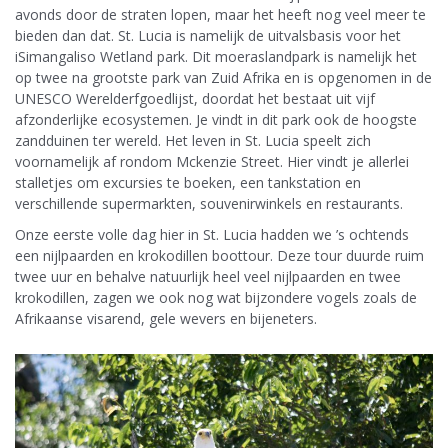
avonds door de straten lopen, maar het heeft nog veel meer te
bieden dan dat. St. Lucia is namelijk de uitvalsbasis voor het
iSimangaliso Wetland park. Dit moeraslandpark is namelijk het
op twee na grootste park van Zuid Afrika en is opgenomen in de
UNESCO Werelderfgoedlijst, doordat het bestaat uit vijf
afzonderlijke ecosystemen. Je vindt in dit park ook de hoogste
zandduinen ter wereld. Het leven in St. Lucia speelt zich
voornamelijk af rondom Mckenzie Street. Hier vindt je allerlei
stalletjes om excursies te boeken, een tankstation en
verschillende supermarkten, souvenirwinkels en restaurants.
Onze eerste volle dag hier in St. Lucia hadden we ’s ochtends
een nijlpaarden en krokodillen boottour. Deze tour duurde ruim
twee uur en behalve natuurlijk heel veel nijlpaarden en twee
krokodillen, zagen we ook nog wat bijzondere vogels zoals de
Afrikaanse visarend, gele wevers en bijeneters.