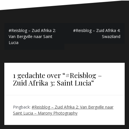
Bericht
#Reisblog – Zuid Afrika 2:
#Reisblog – Zuid Afrika 4:
Van Bergville naar Saint
Swaziland
navigatie
Lucia
1 gedachte over “
#Reisblog –
Zuid Afrika 3: Saint Lucia
”
Pingback:
#Reisblog – Zuid Afrika 2: Van Bergville naar
Saint Lucia – Marony Photography