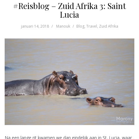
#Reisblog – Zuid Afrika 3: Saint
Lucia
januari 14, 2018
Manouk
Blog
,
Travel
,
Zuid Afrika
Na een lange rit kwamen we dan eindelijk aan in St. Lucia, waar