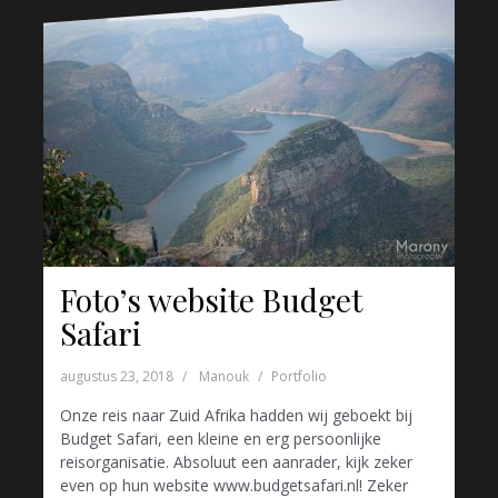
Foto’s website Budget
Safari
augustus 23, 2018
Manouk
Portfolio
Onze reis naar Zuid Afrika hadden wij geboekt bij
Budget Safari, een kleine en erg persoonlijke
reisorganisatie. Absoluut een aanrader, kijk zeker
even op hun website www.budgetsafari.nl! Zeker