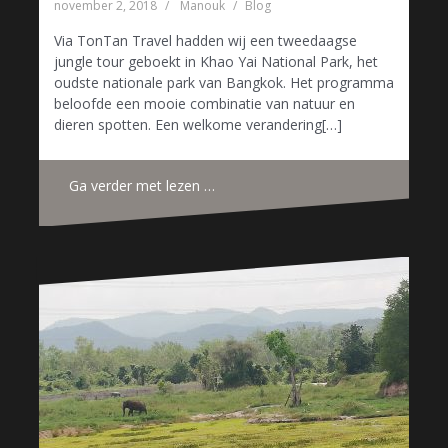
november 2, 2018
Manouk
Blog
Via TonTan Travel hadden wij een tweedaagse
jungle tour geboekt in Khao Yai National Park, het
oudste nationale park van Bangkok. Het programma
beloofde een mooie combinatie van natuur en
dieren spotten. Een welkome verandering[…]
Ga verder met lezen …