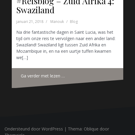
#Reisblog – Zuid Afrika 4:
Swaziland
januari 21, 2018
Manouk
Blog
Na drie fantastische dagen in Saint Lucia, was het
tijd om onze reis te vervolgen naar een ander land:
Swaziland! Swaziland ligt tussen Zuid Afrika en
Mozambique in, en na een uurtje tuffen kwamen
we[…]
Ga verder met lezen …
Ondersteund door WordPress
|
Thema:
Oblique
door