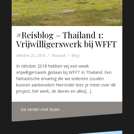
#Reisblog – Thailand 1:
Vrijwilligerswerk bij WFFT
oktober 22, 2018
Manouk
Blog
In oktober 2018 hebben wij een week
vrijwilligerswerk gedaan bij WFFT in Thailand. Een
fantastische ervaring die we iedereen zouden
kunnen aanbevelen! Hieronder lees je meer over dit
project, het werk, de dieren en alles[…]
Ga verder met lezen …