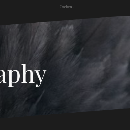
Zoeken
naar:
aphy