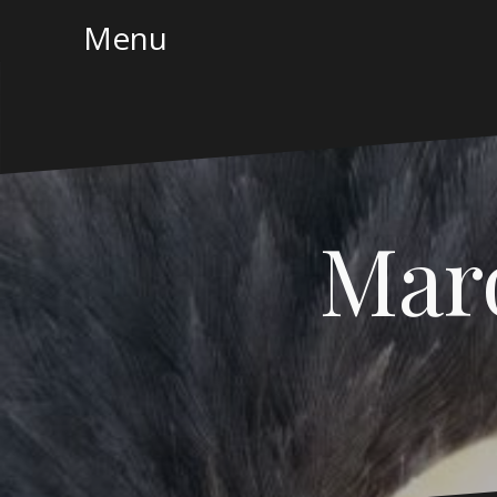
Naar
Menu
de
inhoud
springen
Mar